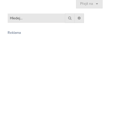
Přejít na
Hledat
Pokročilé hledání
Reklama