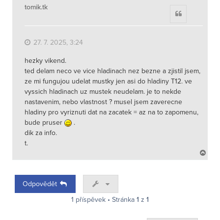
tomik.tk
Citace
27. 7. 2025, 3:24
hezky vikend.
ted delam neco ve vice hladinach nez bezne a zjistil jsem,
ze mi fungujou udelat mustky jen asi do hladiny T12. ve
vyssich hladinach uz mustek neudelam. je to nekde
nastavenim, nebo vlastnost ? musel jsem zaverecne
hladiny pro vyriznuti dat na zacatek = az na to zapomenu,
bude pruser
.
dik za info.
t.
N
a
h
o
Odpovědět
r
u
1 příspěvek • Stránka
1
z
1