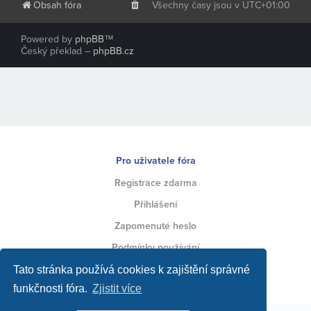
Obsah fóra
Všechny časy jsou v
UTC+01:00
Powered by
phpBB
™
Český překlad –
phpBB.cz
Pro uživatele fóra
Registrace zdarma
Přihlášení
Zapomenuté heslo
Podmínky používání
Ochrana soukromí
Tato stránka používá cookies k zajištění správné
funkčnosti fóra.
Zjistit více