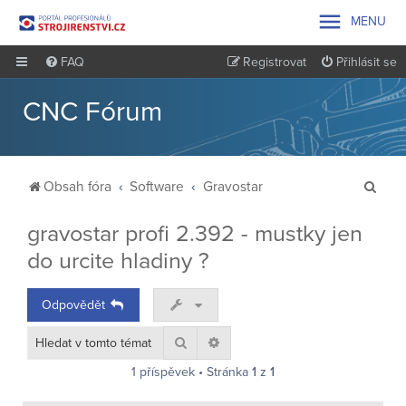

MENU
FAQ
Registrovat
Přihlásit se
CNC Fórum
H
Obsah fóra
Software
Gravostar
l
gravostar profi 2.392 - mustky jen
e
do urcite hladiny ?
d
a
Odpovědět
t
Hledat
Pokročilé hledání
1 příspěvek • Stránka
1
z
1