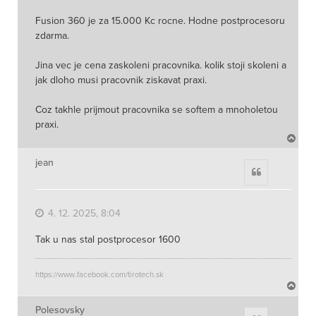
Fusion 360 je za 15.000 Kc rocne. Hodne postprocesoru
zdarma.
Jina vec je cena zaskoleni pracovnika. kolik stoji skoleni a
jak dloho musi pracovnik ziskavat praxi.
Coz takhle prijmout pracovnika se softem a mnoholetou
praxi.
N
a
h
jean
Citace
o
r
u
4. 12. 2025, 8:04
Tak u nas stal postprocesor 1600
https://www.facebook.com/tirotech.sk
N
a
h
Polesovsky