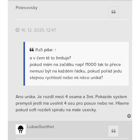
a
h
Polesovsky
Citace
o
r
u
16. 12. 2025, 12:47
RaS
píše:
↑
a v čem tě to limituje?
pokud mám na začátku např f1000 tak to přece
nemusí být na každém řádku, pokud pořád jedu
stejnou rychlostí nebo mi něco uniká?
Ano unika. Je rozdil mezi 4 osama a 3mi. Pokazde system
premysli jestli ma uvolnit 4 osu pro posuv nebo ne. Hlavne
pokud soft rozdeli spiralu na male usecky.
N
a
h
LukasGunther
Citace
o
r