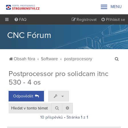

MENU
FAQ
Registrovat
Přihlásit se
CNC Fórum
H
Obsah fóra
Software
postprocesory
l
Postprocessor pro solidcam itnc
e
530 - 4 os
d
a
Odpovědět
t
Hledat
Pokročilé hledání
10 příspěvků • Stránka
1
z
1