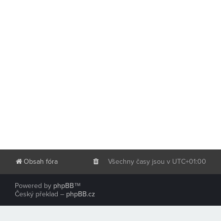
Obsah fóra
Všechny časy jsou v
UTC+01:00
Powered by
phpBB
™
Český překlad –
phpBB.cz