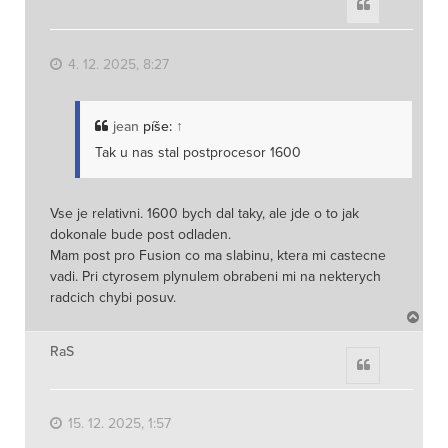
Citace
o
r
u
4. 12. 2025, 8:27
jean
píše:
↑
Tak u nas stal postprocesor 1600
Vse je relativni. 1600 bych dal taky, ale jde o to jak
dokonale bude post odladen.
Mam post pro Fusion co ma slabinu, ktera mi castecne
vadi. Pri ctyrosem plynulem obrabeni mi na nekterych
radcich chybi posuv.
N
a
h
RaS
Citace
o
r
u
15. 12. 2025, 1:57