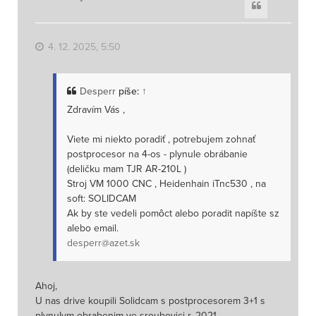
Citace
o
r
u
4. 12. 2025, 5:50
Desperr
píše:
↑
Zdravím Vás ,
Viete mi niekto poradiť , potrebujem zohnať
postprocesor na 4-os - plynule obrábanie
(deličku mam TJR AR-210L )
Stroj VM 1000 CNC , Heidenhain iTnc530 , na
soft: SOLIDCAM
Ak by ste vedeli pomôct alebo poradit napíšte sz
alebo email.
desperr@azet.sk
Ahoj,
U nas drive koupili Solidcam s postprocesorem 3+1 s
plynulym obrabenim ve sroubovici r. 2021.