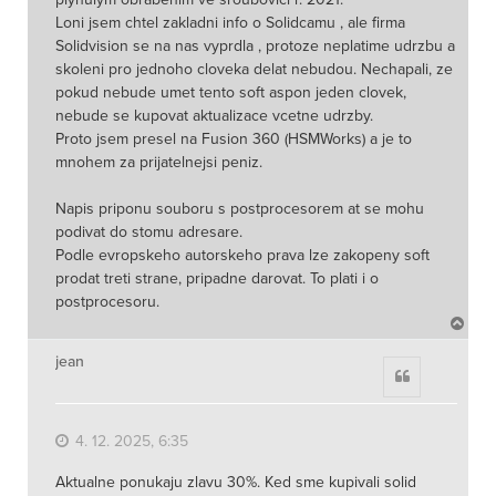
Loni jsem chtel zakladni info o Solidcamu , ale firma
Solidvision se na nas vyprdla , protoze neplatime udrzbu a
skoleni pro jednoho cloveka delat nebudou. Nechapali, ze
pokud nebude umet tento soft aspon jeden clovek,
nebude se kupovat aktualizace vcetne udrzby.
Proto jsem presel na Fusion 360 (HSMWorks) a je to
mnohem za prijatelnejsi peniz.
Napis priponu souboru s postprocesorem at se mohu
podivat do stomu adresare.
Podle evropskeho autorskeho prava lze zakopeny soft
prodat treti strane, pripadne darovat. To plati i o
postprocesoru.
N
a
h
jean
Citace
o
r
u
4. 12. 2025, 6:35
Aktualne ponukaju zlavu 30%. Ked sme kupivali solid