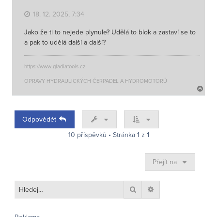
u
18. 12. 2025, 7:34
Jako že ti to nejede plynule? Udělá to blok a zastaví se to
a pak to udělá další a další?
https://www.gladiatools.cz
OPRAVY HYDRAULICKÝCH ČERPADEL A HYDROMOTORŮ
N
a
h
o
Odpovědět
r
u
10 příspěvků • Stránka
1
z
1
Přejít na
Hledat
Pokročilé hledání