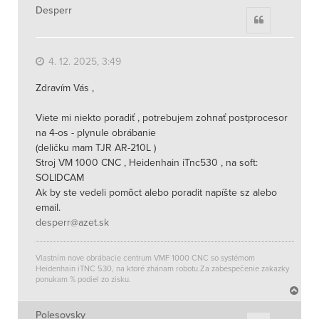
Desperr
Citace
4. 12. 2025, 3:49
Zdravím Vás ,
Viete mi niekto poradiť , potrebujem zohnať postprocesor
na 4-os - plynule obrábanie
(deličku mam TJR AR-210L )
Stroj VM 1000 CNC , Heidenhain iTnc530 , na soft:
SOLIDCAM
Ak by ste vedeli pomôct alebo poradit napíšte sz alebo
email.
desperr@azet.sk
Vlastním nove obrábacie centrum VMF 1000 CNC so systémom
Heidenhain iTNC 530, na ktoré zhánam robotu.Za zabespečenie zakazky
ponukam % podiel zo zisku.
N
a
h
Polesovsky