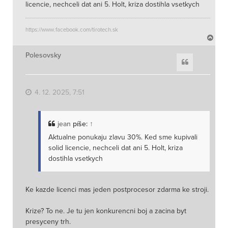
licencie, nechceli dat ani 5. Holt, kriza dostihla vsetkych
https://www.facebook.com/tirotech.sk
N
a
h
Polesovsky
Citace
o
r
u
4. 12. 2025, 7:51
jean
píše:
↑
Aktualne ponukaju zlavu 30%. Ked sme kupivali
solid licencie, nechceli dat ani 5. Holt, kriza
dostihla vsetkych
Ke kazde licenci mas jeden postprocesor zdarma ke stroji.
Krize? To ne. Je tu jen konkurencni boj a zacina byt
presyceny trh.