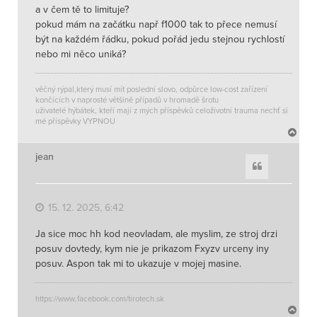
a v čem tě to limituje?
pokud mám na začátku např f1000 tak to přece nemusí
být na každém řádku, pokud pořád jedu stejnou rychlostí
nebo mi něco uniká?
věčný rýpal,který musí mít poslední slovo, odpůrce low-cost zařízení
končících v naprosté většině případů v hromadě šrotu
uživatelé hýbátek, kteří mají z mých příspěvků celoživotní trauma nechť si
mé příspěvky VYPNOU
N
a
h
jean
Citace
o
r
u
15. 12. 2025, 6:42
Ja sice moc hh kod neovladam, ale myslim, ze stroj drzi
posuv dovtedy, kym nie je prikazom Fxyzv urceny iny
posuv. Aspon tak mi to ukazuje v mojej masine.
https://www.facebook.com/tirotech.sk
N