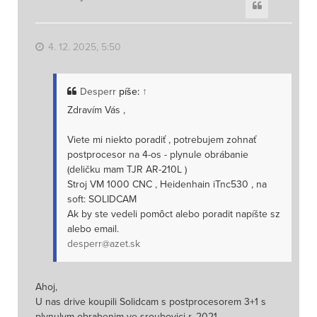
Citace
o
r
u
4. 12. 2025, 5:50
Desperr
píše:
↑
Zdravím Vás ,
Viete mi niekto poradiť , potrebujem zohnať
postprocesor na 4-os - plynule obrábanie
(deličku mam TJR AR-210L )
Stroj VM 1000 CNC , Heidenhain iTnc530 , na
soft: SOLIDCAM
Ak by ste vedeli pomôct alebo poradit napíšte sz
alebo email.
desperr@azet.sk
Ahoj,
U nas drive koupili Solidcam s postprocesorem 3+1 s
plynulym obrabenim ve sroubovici r. 2021.