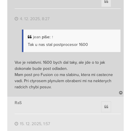
Citace
o
r
u
4. 12. 2025, 8:27
jean
píše:
↑
Tak u nas stal postprocesor 1600
Vse je relativni. 1600 bych dal taky, ale jde o to jak
dokonale bude post odladen.
Mam post pro Fusion co ma slabinu, ktera mi castecne
vadi. Pri ctyrosem plynulem obrabeni mi na nekterych
radcich chybi posuv.
N
a
h
RaS
Citace
o
r
u
15. 12. 2025, 1:57