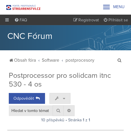

MENU
FAQ
Registrovat
Přihlásit se
CNC Fórum
H
Obsah fóra
Software
postprocesory
l
Postprocessor pro solidcam itnc
e
530 - 4 os
d
a
Odpovědět
t
Hledat
Pokročilé hledání
10 příspěvků • Stránka
1
z
1