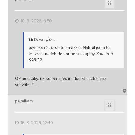
Citace
o
r
u
10. 3. 2026, 6:50
Dawe
píše:
↑
pavelkam> uz se to smazalo. Nahral jsem to
tenkrat i na fcb do souboru skupiny
Soustruh
S28/32
Ok moc díky, už se tam snažím dostat - čekám na
schválení …
N
a
h
pavelkam
Citace
o
r
u
16. 3. 2026, 12:40