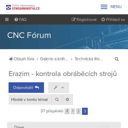

MENU
FAQ
Registrovat
Přihlásit se
CNC Fórum
H
Obsah fóra
Galerie a knihovna
Technická literatura
l
Erazim - kontrola obráběcích strojů
e
d
Odpovědět
a
t
Hledat
Pokročilé hledání
37 příspěvků
1
2
3
Předchozí
Dawe