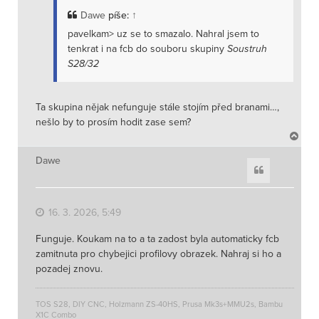
Dawe
píše:
↑
pavelkam> uz se to smazalo. Nahral jsem to
tenkrat i na fcb do souboru skupiny
Soustruh
S28/32
Ta skupina nějak nefunguje stále stojím před branami…,
nešlo by to prosím hodit zase sem?
N
a
h
Dawe
Citace
o
r
u
16. 3. 2026, 5:49
Funguje. Koukam na to a ta zadost byla automaticky fcb
zamitnuta pro chybejici profilovy obrazek. Nahraj si ho a
pozadej znovu.
TOS S28, DIY CNC, Holzmann ZS-40HS, Prusa Mk3s+MMU2s, Bambu
X1C Combo