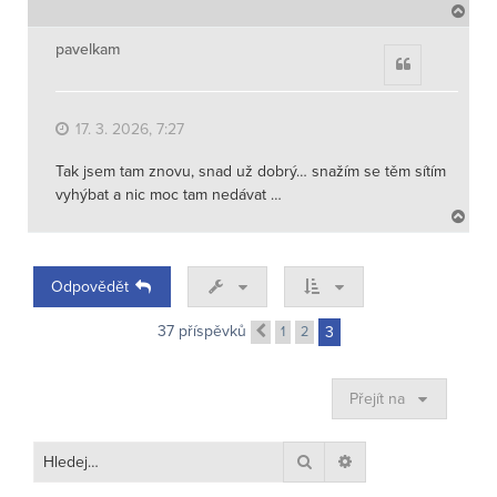
N
a
h
pavelkam
Citace
o
r
u
17. 3. 2026, 7:27
Tak jsem tam znovu, snad už dobrý… snažím se těm sítím
vyhýbat a nic moc tam nedávat …
N
a
h
o
Odpovědět
r
u
37 příspěvků
1
2
3
Předchozí
Přejít na
Hledat
Pokročilé hledání