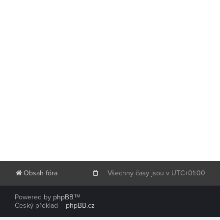
Obsah fóra
Všechny časy jsou v
UTC+01:00
Powered by
phpBB
™
Český překlad –
phpBB.cz