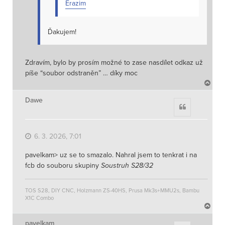
Erazim
Ďakujem!
Zdravím, bylo by prosím možné to zase nasdílet odkaz už
píše “soubor odstraněn” … díky moc
N
a
h
Dawe
Citace
o
r
u
6. 3. 2026, 7:01
pavelkam> uz se to smazalo. Nahral jsem to tenkrat i na
fcb do souboru skupiny
Soustruh S28/32
TOS S28, DIY CNC, Holzmann ZS-40HS, Prusa Mk3s+MMU2s, Bambu
X1C Combo
N
a
h
pavelkam