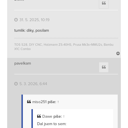
Citace
31. 5. 2025, 10:19
tumlik: diky, posilam
TOS S28, DIY CNC, Holzmann ZS-40HS, Prusa Mk3s+MMU2s, Bambu
X1C Combo
N
a
h
pavelkam
Citace
o
r
u
5. 3. 2026, 6:44
miso251
píše:
↑
Dawe
píše:
↑
Dal jsem to sem: