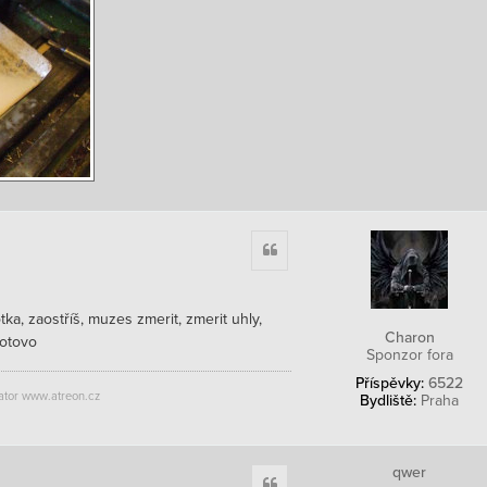
Citace
ka, zaostříš, muzes zmerit, zmerit uhly,
Charon
hotovo
Sponzor fora
Příspěvky:
6522
ator www.atreon.cz
Bydliště:
Praha
qwer
Citace