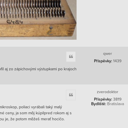
qwer
Citace
Příspěvky:
1439
ofil aj zo zápichovými výstupkami po krajoch
zverodoktor
Citace
Příspěvky:
3819
Bydliště:
Bratislava
ikroskop, poliaci vyrábali taký malý
eľné ceny, ja som môj kúpilpred rokom aj s
u je, že potom môžeš merať hocičo.