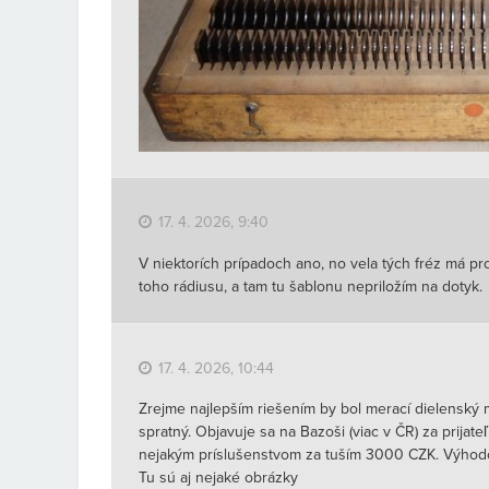
17. 4. 2026, 9:40
V niektorích prípadoch ano, no vela tých fréz má pr
toho rádiusu, a tam tu šablonu nepriložím na dotyk.
17. 4. 2026, 10:44
Zrejme najlepším riešením by bol merací dielenský m
spratný. Objavuje sa na Bazoši (viac v ČR) za prijat
nejakým príslušenstvom za tuším 3000 CZK. Výhodo
Tu sú aj nejaké obrázky