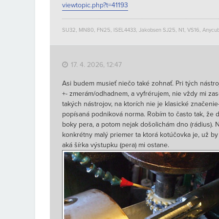
viewtopic.php?t=41193
SU32, MN80, FN25, ISEL4433, Jakobsen SJ25, N1, VS16, Anycub
17. 4. 2026, 12:47
Asi budem musieť niečo také zohnať. Pri tých nástr
+- zmerám/odhadnem, a vyfrérujem, nie vždy mi zas
takých nástrojov, na ktorích nie je klasické značenie
popísaná podniková norma. Robím to často tak, že
boky pera, a potom nejak došolichám dno (rádius). N
konkrétny malý priemer ta ktorá kotúčovka je, už by
aká šírka výstupku (pera) mi ostane.