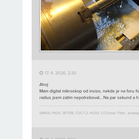
17. 4. 2026, 2:30
Ahoj
Mam digital mikroskop od insize, nekde je na foru fot
radius jsem zatim nepotreboval... Na par sekund a 
SM16A, FN20, 3E710B, CDC7-2, HO02, CO2laser, Fiber.. propag