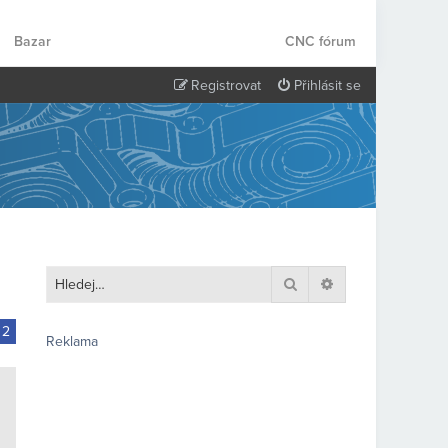
Bazar
CNC fórum
Registrovat
Přihlásit se
Hledat
Pokročilé hledání
2
dchozí
Reklama