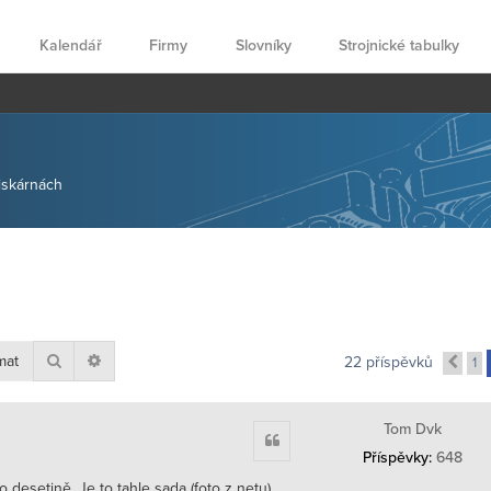
Kalendář
Firmy
Slovníky
Strojnické tabulky
tiskárnách
Hledat
Pokročilé hledání
22 příspěvků
1
Pře
Tom Dvk
Citace
Příspěvky:
648
desetině. Je to tahle sada (foto z netu).