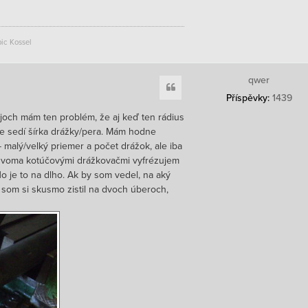
ic Kossel
qwer
Citace
Příspěvky:
1439
ojoch mám ten problém, že aj keď ten rádius
e sedí šírka drážky/pera. Mám hodne
- malý/velký priemer a počet drážok, ale iba
 dvoma kotúčovými drážkovačmi vyfrézujem
o je to na dlho. Ak by som vedel, na aký
 som si skusmo zistil na dvoch úberoch,