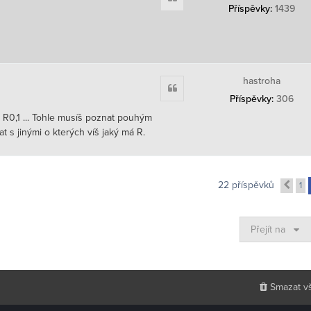
Příspěvky:
1439
hastroha
Citace
Příspěvky:
306
 R0,1 ... Tohle musíš poznat pouhým
 s jinými o kterých víš jaký má R.
22 příspěvků
1
Pře
Přejít na
Smazat v