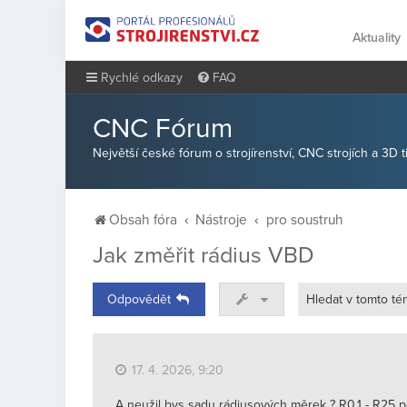
Aktuality
Rychlé odkazy
FAQ
CNC Fórum
Největší české fórum o strojírenství, CNC strojích a 3D 
Obsah fóra
Nástroje
pro soustruh
Jak změřit rádius VBD
Odpovědět
17. 4. 2026, 9:20
A neužil bys sadu rádiusových měrek ? R0.1 - R25 po 