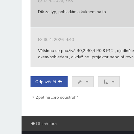
17. 4. 2026, 7:53
Dík za typ, pohladám a kuknem na to
18. 4. 2026, 4:40
Většinou se používá R0,2 R0,4 R0,8 R1,2 , ojediněle
okem/pohledem , a když ne...projektor nebo přirovnat
Odpovědět
Zpět na „pro soustruh“
Obsah fóra