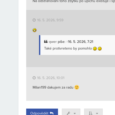
Na odstraňování toho zbytku po upichu existuje i sp
16. 5. 2026, 9:59
qwer
píše:
↑
16. 5. 2026, 7:21
Také protivreteno by pomohlo
16. 5. 2026, 10:01
Milan199 dakujem za radu
Odpovědět