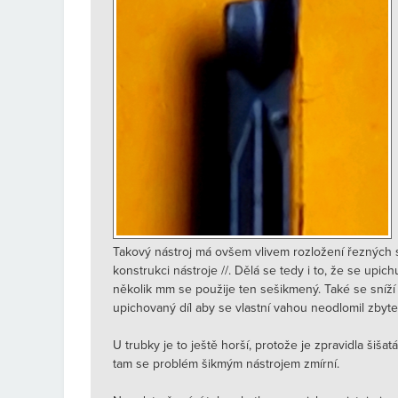
Takový nástroj má ovšem vlivem rozložení řezných si
konstrukci nástroje //. Dělá se tedy i to, že se up
několik mm se použije ten sešikmený. Také se sníží
upichovaný díl aby se vlastní vahou neodlomil zbyte
U trubky je to ještě horší, protože je zpravidla šiša
tam se problém šikmým nástrojem zmírní.