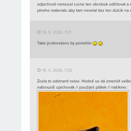
odpichnuti nemusel rucne ten obrobok odihlovat a ne
plneho materialu aby tam neostal tiez ten dulcik n
16. 5. 2026, 7:21
Také protivreteno by pomohlo
16. 5. 2026, 7:25
Zcela to odstranit nelze. Hodně se dá zmenšit veliko
nabrousíš upichovák // použiješ plátek // našikmo :