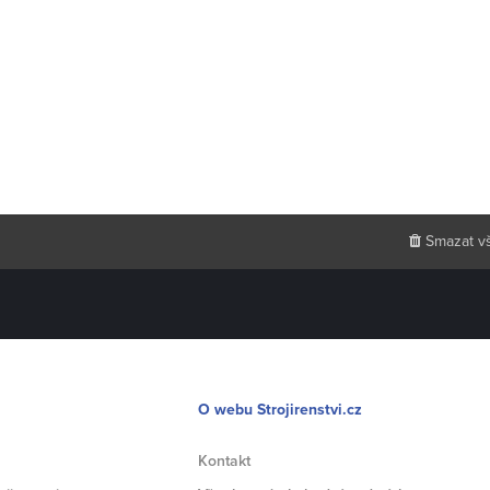
Smazat v
O webu Strojirenstvi.cz
Kontakt