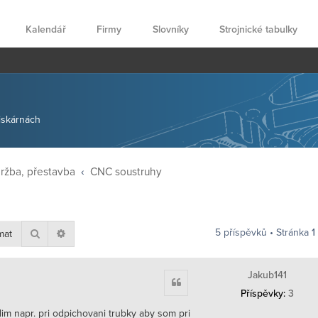
Kalendář
Firmy
Slovníky
Strojnické tabulky
tiskárnách
držba, přestavba
CNC soustruhy
5 příspěvků • Stránka
1
Hledat
Pokročilé hledání
Jakub141
Citace
Příspěvky:
3
im napr. pri odpichovani trubky aby som pri