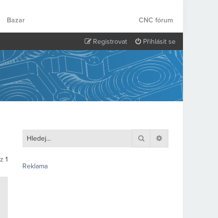
Bazar
CNC fórum
Registrovat
Přihlásit se
Hledat
Pokročilé hledání
z
1
Reklama