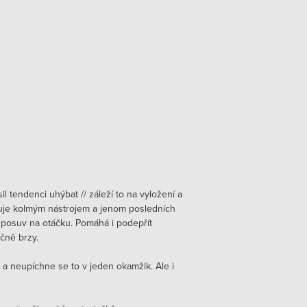
l tendenci uhýbat // záleží to na vyložení a
ichuje kolmým nástrojem a jenom posledních
 posuv na otáčku. Pomáhá i podepřít
čně brzy.
tá a neupíchne se to v jeden okamžik. Ale i