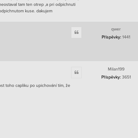
ostaval tam ten otrep ,a pri odpichnuti
a odpichnutom kuse. dakujem
qwer
Citace
Příspěvky:
1441
Milan199
Citace
Příspěvky:
3651
st toho capliku po upichování tím, že