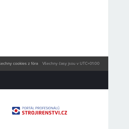
šechny cookies z fóra
Všechny časy jsou v
UTC+01:00