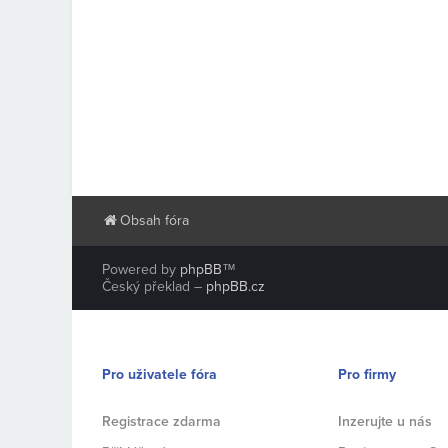
Obsah fóra
Powered by
phpBB
™
Český překlad –
phpBB.cz
Pro uživatele fóra
Pro firmy
Registrace zdarma
Inzerujte u nás