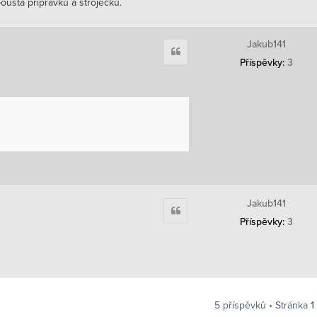
ousta přípravků a stroječků.
Jakub141
Citace
Příspěvky:
3
Jakub141
Citace
Příspěvky:
3
5 příspěvků • Stránka
1