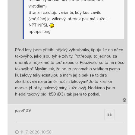
vratidlem).
Btw, a i existuje varianta, kdy kus závitu
(vnějšího) je válcový, předek pak má kužel -
NPT+NPSL
nptnpsl.png
Před lety jsem přitáhl nějaký výhrubníky, tipuju že na něco
takovýho, jako jsou tyhle závity. Potřebuju to jednou za
uherák a nějak mě to teď napadlo. Používalo se to na něco
takovýho? Myslím tak, že se to prosmahlo vrtákem (samo
kuželový taky existujou a mám je) a pak se ta díra
zkalibrovala na průměr něčím takovým? Je to klasika
morse. (4 břity, palcový míry, kuželový). Nedávno jsem
hledal takový pidi 1:50 (D3), tak jsem to potkal.
N
a
h
josef109
Citace
o
r
u
11. 7. 2026, 10:58