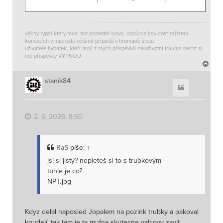
věčný rýpal,který musí mít poslední slovo, odpůrce low-cost zařízení
končících v naprosté většině případů v hromadě šrotu
uživatelé hýbátek, kteří mají z mých příspěvků celoživotní trauma nechť si
mé příspěvky VYPNOU
N
a
h
stanik84
Citace
o
r
u
2. 6. 2026, 8:50
RaS
píše:
↑
jsi si jistý? nepleteš si to s trubkovým
tohle je co?
NPT.jpg
Kdyz delal naposled Jopalem na pozink trubky a pakoval
koudelí, tak tam je ta mufna skutecne valcovy zavit.