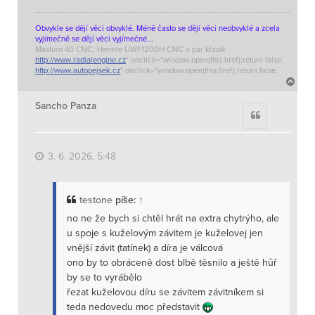
Obvykle se dějí věci obvyklé. Méně často se dějí věci neobvyklé a zcela
vyjímečně se dějí věci vyjímečné...
Masturn 40 CNC, Hermle UWF1200H CNC a pár klasik
http://www.radialengine.cz
" onclick="window.open(this.href);return false;
http://www.autopejsek.cz
" onclick="window.open(this.href);return false;
N
a
h
Sancho Panza
Citace
o
r
u
3. 6. 2026, 5:48
testone
píše:
↑
no ne že bych si chtěl hrát na extra chytrýho, ale
u spoje s kuželovým závitem je kuželovej jen
vnější závit (tatínek) a díra je válcová
ono by to obráceně dost blbě těsnilo a ještě hůř
by se to vyrábělo
řezat kuželovou díru se závitem závitníkem si
teda nedovedu moc představit