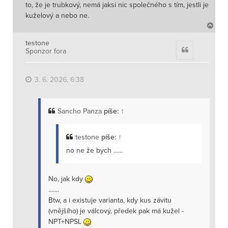
to, že je trubkový, nemá jaksi nic společného s tím, jestli je
kuželový a nebo ne.
N
a
h
testone
Citace
Sponzor fora
o
r
u
3. 6. 2026, 6:38
Sancho Panza
píše:
↑
testone
píše:
↑
no ne že bych ......
No, jak kdy
.......
Btw, a i existuje varianta, kdy kus závitu
(vnějšího) je válcový, předek pak má kužel -
NPT+NPSL