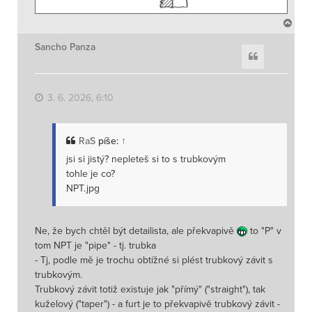
N
a
h
Sancho Panza
Citace
o
r
u
3. 6. 2026, 6:10
RaS
píše:
↑
jsi si jistý? nepleteš si to s trubkovým
tohle je co?
NPT.jpg
Ne, že bych chtěl být detailista, ale překvapivě
to "P" v
tom NPT je "pipe" - tj. trubka
- Tj, podle mě je trochu obtížné si plést trubkový závit s
trubkovým.
Trubkový závit totiž existuje jak "přímý" ("straight"), tak
kuželový ("taper") - a furt je to překvapivě trubkový závit -