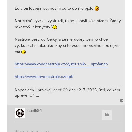
Edit: omlouvám se, nevím co to do mě vjelo
Normálně vyvrtat, vystružit, říznout závit závitníkem. Žádný
raketový inženýrství
Nástroje beru od Čejky, a za mě dobrý. Jen to chce
vyzkoušet si hloubku, aby si to všechno axiálně sedlo jak
má
https://www.kovonastroje.cz/vystruznik- ... spt-fanar/
https://www.kovonastroje.cz/npt/
Naposledy upravil(a)
josef109
dne 12. 7. 2026, 9:11, celkem
upraveno 1 x.
N
a
h
stanik84
Citace
o
r
u