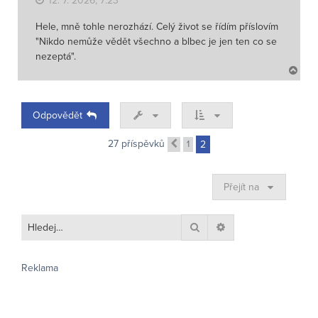
12. 7. 2026, 7:23
Hele, mně tohle nerozhází. Celý život se řídím příslovím
"Nikdo nemůže vědět všechno a blbec je jen ten co se
nezeptá".
N
a
h
o
Odpovědět
r
u
27 příspěvků
1
2
Předchozí
Přejít na
Hledat
Pokročilé hledání
Reklama