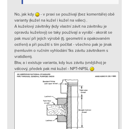
No, jak kdy
- v praxi se používají (bez komentáře) obě
varianty (kužel na kužel i kužel na válec) .
A kuželový závitníky (kdy vlastní závit na závitníku je
opravdu kuželový) se taky používají a vyrábí - akorát se
pak musí při jejich výrobě (tj. geometrií a opakovaném
ostření) a při použití s tím počítat - všechno pak je jinak
(nemluvím o ručním vyhlodání 1ks závitu závitníkem s
vratidlem).
Btw, a i existuje varianta, kdy kus závitu (vnějšího) je
válcový, předek pak má kužel - NPT+NPSL