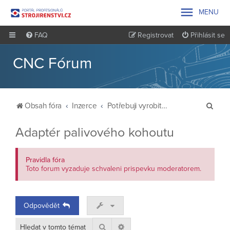

MENU
FAQ
Registrovat
Přihlásit se
CNC Fórum
H
Obsah fóra
Inzerce
Potřebuji vyrobit - vypomoc pri vyrobe
l
Adaptér palivového kohoutu
e
d
Pravidla fóra
a
Toto forum vyzaduje schvaleni prispevku moderatorem.
t
Odpovědět
Hledat
Pokročilé hledání