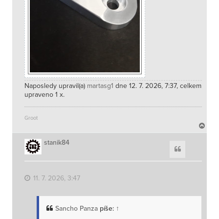
Naposledy upravil(a)
martasg1
dne 12. 7. 2026, 7:37, celkem
upraveno 1 x.
Groot
N
a
h
stanik84
Citace
o
r
u
11. 7. 2026, 3:47
Sancho Panza
píše:
↑