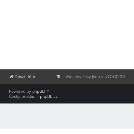
Obsah fóra
Všechny časy jsou v
UTC+01:00
Powered by
phpBB
™
Český překlad –
phpBB.cz