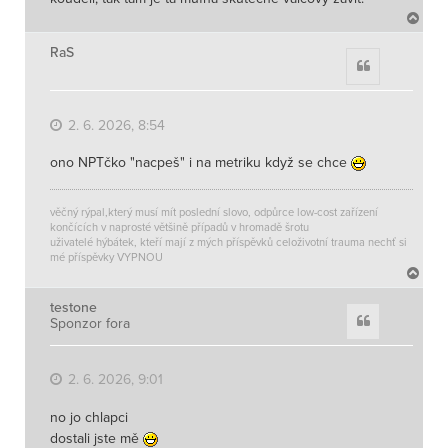
N
a
h
RaS
Citace
o
r
u
2. 6. 2026, 8:54
ono NPTčko "nacpeš" i na metriku když se chce
věčný rýpal,který musí mít poslední slovo, odpůrce low-cost zařízení
končících v naprosté většině případů v hromadě šrotu
uživatelé hýbátek, kteří mají z mých příspěvků celoživotní trauma nechť si
mé příspěvky VYPNOU
N
a
h
testone
Citace
Sponzor fora
o
r
u
2. 6. 2026, 9:01
no jo chlapci
dostali jste mě