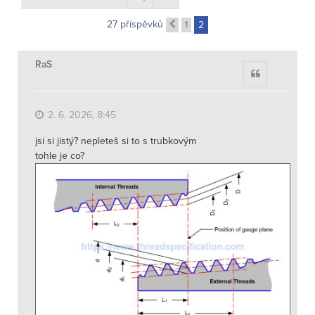
27 příspěvků
1
2
Předchozí
RaS
Citace
2. 6. 2026, 8:45
jsi si jistý? nepleteš si to s trubkovým
tohle je co?