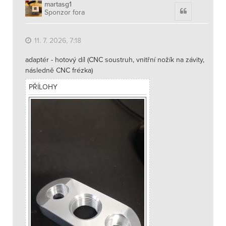
h
martasg1
Citace
Sponzor fora
o
r
u
11. 7. 2026, 7:18
adaptér - hotový díl (CNC soustruh, vnitřní nožík na závity,
následně CNC frézka)
PŘÍLOHY