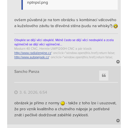
nptnpsl.png
ovšem půvabná je na tom obrázku s kombinací válcového
a kuželového závitu ta dřevěná stěna (sudu na whisky?)
Obvykle se dějí věci obvyklé. Méně často se dějí věci neobvyklé a zcela
vyjímečně se dějí věci vyjímečné...
Masturn 40 CNC, Hermle UWF1200H CNC a pár klasik
http://www.radialengine.cz
" onclick="window.open(this.href);return false;
http://www.autopejsek.cz
" onclick="window.open(this.href);return false;
N
a
h
Sancho Panza
Citace
o
r
u
3. 6. 2026, 6:54
obrázek je přímo z normy
- takže z toho lze i usuzovat,
že pro vznik kvalitního a chutného nápoje je potřebné
znát i pečlivě dodržovat zaběhlé zvyklosti.
N
a