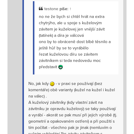
testone
píše:
↑
no ne že bych si chtěl hrát na extra
chytrýho, ale u spoje s kuželovým
závitem je kuželovej jen vnější závit
(tatínek) a díra je válcová
ono by to obráceně dost blbě těsnilo a
ještě hůř by se to vyrábělo
řezat kuželovou díru se závitem
závitníkem si teda nedovedu moc
představit
No, jak kdy
- v praxi se používají (bez
komentáře) obě varianty (kužel na kužel i kužel
na válec) .
A kuželový závitníky (kdy vlastní závit na
závitníku je opravdu kuželový) se taky používají
a vyrábí - akorát se pak musí při jejich výrobě (tj.
geometrií a opakovaném ostření) a při použití s
tím počítat - všechno pak je jinak (nemluvím o
ručním vyhlodání 1ks závitu závitníkem s