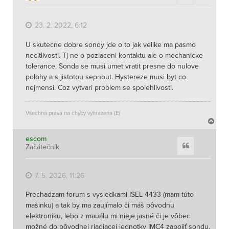
r
u
23. 2. 2022, 6:12
U skutecne dobre sondy jde o to jak velike ma pasmo
necitlivosti. Tj ne o pozlaceni kontaktu ale o mechanicke
tolerance. Sonda se musi umet vratit presne do nulove
polohy a s jistotou sepnout. Hystereze musi byt co
nejmensi. Coz vytvari problem se spolehlivosti.
Vsechna prava na chyby vyhrazena (E)
N
a
h
escom
Citace
Začátečník
o
r
u
7. 5. 2026, 11:26
Prechadzam forum s vysledkami ISEL 4433 (mam túto
mašinku) a tak by ma zaujímalo či máš pôvodnu
elektroniku, lebo z mauálu mi nieje jasné či je vôbec
možné do pôvodnej riadiacej jednotky IMC4 zapojiť sondu.