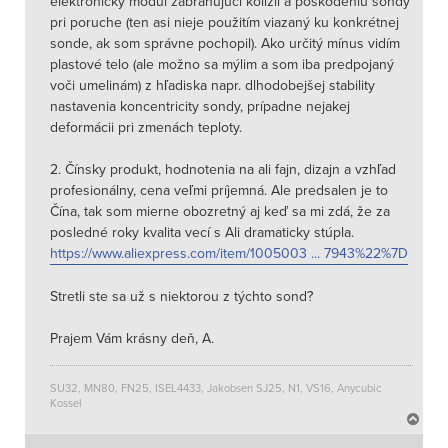
elektronický modul zabraňujúci kolízii a poškodeniu sondy
pri poruche (ten asi nieje použitím viazaný ku konkrétnej
sonde, ak som správne pochopil). Ako určitý mínus vidím
plastové telo (ale možno sa mýlim a som iba predpojaný
voči umelinám) z hľadiska napr. dlhodobejšej stability
nastavenia koncentricity sondy, prípadne nejakej
deformácii pri zmenách teploty.
2. Čínsky produkt, hodnotenia na ali fajn, dizajn a vzhľad
profesionálny, cena veľmi príjemná. Ale predsalen je to
Čína, tak som mierne obozretný aj keď sa mi zdá, že za
posledné roky kvalita vecí s Ali dramaticky stúpla.
https://www.aliexpress.com/item/1005003 ... 7943%22%7D
Stretli ste sa už s niektorou z týchto sond?
Prajem Vám krásny deň, A.
SU32, MN80, FN25, ISEL4433, Jakobsen SJ25, N1, VS16, Anycubic
Kossel
N
a