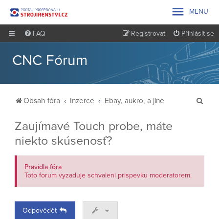

MENU
FAQ
Registrovat
Přihlásit se
CNC Fórum
H
Obsah fóra
Inzerce
Ebay, aukro, a jine
l
Zaujímavé Touch probe, máte
e
niekto skúsenosť?
d
a
Pravidla fóra
t
Toto forum vyzaduje schvaleni prispevku moderatorem.
Odpovědět