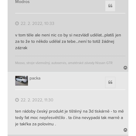
h
Modros
Citace
o
r
u
22. 2. 2022, 10:33
v tom těle ale neni nic co by si nezvládl udělat...platíš jen
za to že to někdo udělal za tebe...není to totiž žádnej
zázrak
Masso, stroje všemožný, autoservis, amatérské závody Nissan GTR
N
a
h
packa
Citace
o
r
u
22. 2. 2022, 11:30
ten rádoby český produkt je tištěný na 3d tiskárně - to mě
tedy fat moc nepřesvětčilo . ta čína nevypadá tak marně a
je takřka za polovinu .
N
a