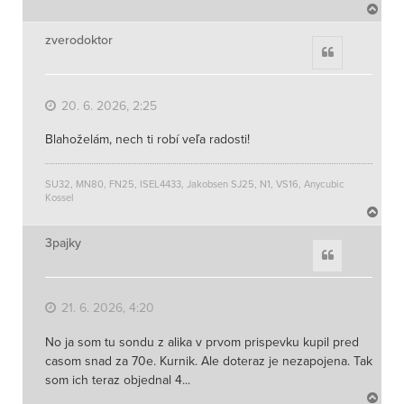
N
a
h
zverodoktor
Citace
o
r
u
20. 6. 2026, 2:25
Blahoželám, nech ti robí veľa radosti!
SU32, MN80, FN25, ISEL4433, Jakobsen SJ25, N1, VS16, Anycubic
Kossel
N
a
h
3pajky
Citace
o
r
u
21. 6. 2026, 4:20
No ja som tu sondu z alika v prvom prispevku kupil pred
casom snad za 70e. Kurnik. Ale doteraz je nezapojena. Tak
som ich teraz objednal 4...
N