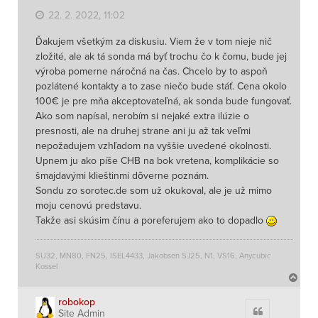
22. 2. 2022, 11:02
Ďakujem všetkým za diskusiu. Viem že v tom nieje nič
zložité, ale ak tá sonda má byť trochu čo k čomu, bude jej
výroba pomerne náročná na čas. Chcelo by to aspoň
pozlátené kontakty a to zase niečo bude stáť. Cena okolo
100€ je pre mňa akceptovateľná, ak sonda bude fungovať.
Ako som napísal, nerobím si nejaké extra ilúzie o
presnosti, ale na druhej strane ani ju až tak veľmi
nepožadujem vzhľadom na vyššie uvedené okolnosti.
Upnem ju ako píše CHB na bok vretena, komplikácie so
šmajdavými klieštinmi dôverne poznám.
Sondu zo sorotec.de som už okukoval, ale je už mimo
moju cenovú predstavu.
Takže asi skúsim čínu a poreferujem ako to dopadlo
SU32, MN80, FN25, ISEL4433, Jakobsen SJ25, N1, VS16, Anycubic
Kossel
N
a
h
robokop
Citace
Site Admin
o