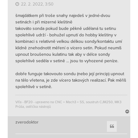
22. 2. 2022, 3:50
šmajdátkem při troše snahy najedeš v jedné-dvou
setinách i při mizerné kleštině
takováto sonda pokud bude pěkně udělaná tu setinu
spolehlivě udrží - bohužel upnutí do hobby kleštiny v
kombinaci s relativně velkou délkou sondy/kontaktu umí
klidně znehodnotit měření o vícero setin. Pokud neumíš
upnout broušenou kulatinu tak aby v délce sondy
spolehlivě seděla v setině ... jsou to vyhozené peníze.
dobře funguje takovouto sondu (nebo její princip) upnout
na tělo vřetena, je zde vícero takových realizací. Pak měříš
spolehlivě v setině.
Víťa - BF20 - upraveno na CNC + Mach3 + SS, soustruh CJM250, MK3
Průša, ostřička nástrojů
N
a
h
zverodoktor
Citace
o
r
u