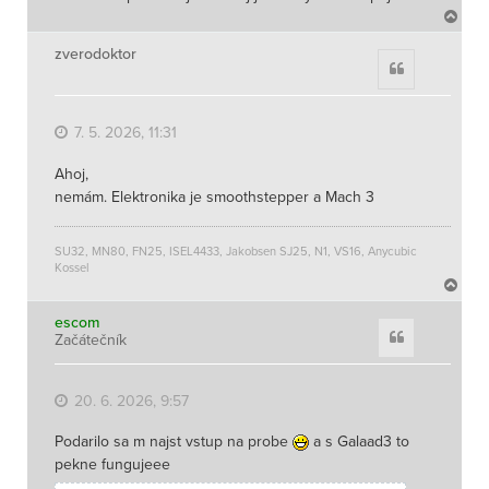
N
a
h
zverodoktor
Citace
o
r
u
7. 5. 2026, 11:31
Ahoj,
nemám. Elektronika je smoothstepper a Mach 3
SU32, MN80, FN25, ISEL4433, Jakobsen SJ25, N1, VS16, Anycubic
Kossel
N
a
h
escom
Citace
Začátečník
o
r
u
20. 6. 2026, 9:57
Podarilo sa m najst vstup na probe
a s Galaad3 to
pekne fungujeee