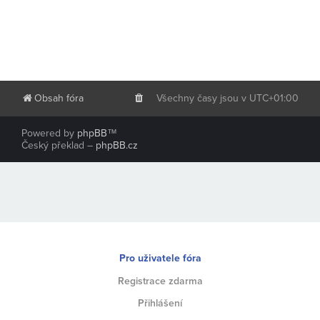
Obsah fóra
Všechny časy jsou v
UTC+01:00
Powered by
phpBB
™
Český překlad –
phpBB.cz
Pro uživatele fóra
Registrace zdarma
Přihlášení