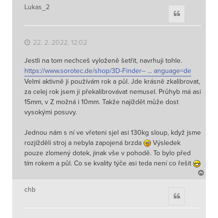
h
Lukas_2
Citace
o
r
u
22. 2. 2022, 12:02
Jestli na tom nechceš vyloženě šetřit, navrhuji tohle.
https://www.sorotec.de/shop/3D-Finder-- ... anguage=de
Velmi aktivně ji používám rok a půl. Jde krásně zkalibrovat,
za celej rok jsem ji překalibrovávat nemusel. Průhyb má asi
15mm, v Z možná i 10mm. Takže najíždět může dost
vysokými posuvy.
Jednou nám s ní ve vřeteni sjel asi 130kg sloup, když jsme
rozjížděli stroj a nebyla zapojená brzda
Výsledek
pouze zlomený dotek, jinak vše v pohodě. To bylo před
tím rokem a půl. Co se kvality týče asi teda není co řešit
N
a
h
chb
Citace
o
r
u