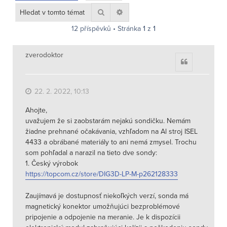
Hledat
Pokročilé hledání
12 příspěvků • Stránka
1
z
1
zverodoktor
Citace
22. 2. 2022, 10:13
Ahojte,
uvažujem že si zaobstarám nejakú sondičku. Nemám
žiadne prehnané očakávania, vzhľadom na Al stroj ISEL
4433 a obrábané materiály to ani nemá zmysel. Trochu
som pohľadal a narazil na tieto dve sondy:
1. Český výrobok
https://topcom.cz/store/DIG3D-LP-M-p262128333
Zaujímavá je dostupnosť niekoľkých verzí, sonda má
magnetický konektor umožňujúci bezproblémové
pripojenie a odpojenie na meranie. Je k dispozícii