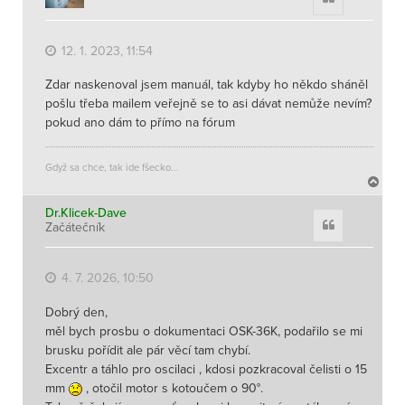
12. 1. 2023, 11:54
Zdar naskenoval jsem manuál, tak kdyby ho někdo sháněl
pošlu třeba mailem veřejně se to asi dávat nemůže nevím?
pokud ano dám to přímo na fórum
Gdyž sa chce, tak ide fšecko...
N
a
h
Dr.Klicek-Dave
Citace
Začátečník
o
r
u
4. 7. 2026, 10:50
Dobrý den,
měl bych prosbu o dokumentaci OSK-36K, podařilo se mi
brusku pořídit ale pár věcí tam chybí.
Excentr a táhlo pro oscilaci , kdosi pozkracoval čelisti o 15
mm
, otočil motor s kotoučem o 90°.