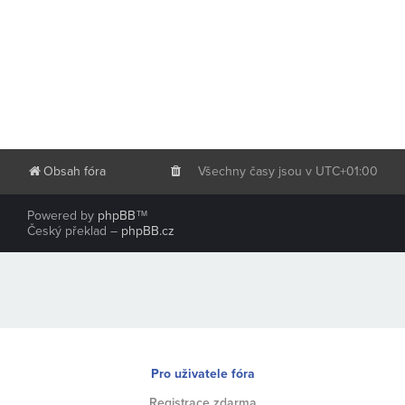
Obsah fóra
Všechny časy jsou v
UTC+01:00
Powered by
phpBB
™
Český překlad –
phpBB.cz
Pro uživatele fóra
Registrace zdarma