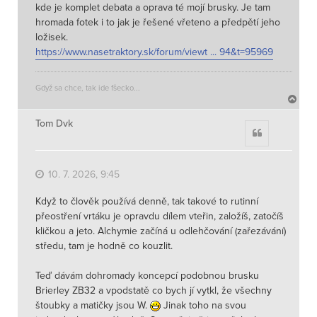
kde je komplet debata a oprava té mojí brusky. Je tam
hromada fotek i to jak je řešené vřeteno a předpětí jeho
ložisek.
https://www.nasetraktory.sk/forum/viewt ... 94&t=95969
Gdyž sa chce, tak ide fšecko...
N
a
h
Tom Dvk
Citace
o
r
u
10. 7. 2026, 9:45
Když to člověk používá denně, tak takové to rutinní
přeostření vrtáku je opravdu dílem vteřin, založíš, zatočíš
kličkou a jeto. Alchymie začíná u odlehčování (zařezávání)
středu, tam je hodně co kouzlit.
Teď dávám dohromady koncepcí podobnou brusku
Brierley ZB32 a vpodstatě co bych jí vytkl, že všechny
štoubky a matičky jsou W.
Jinak toho na svou