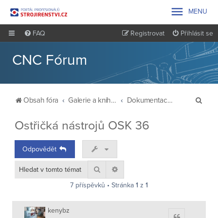

MENU
FAQ
Registrovat
Přihlásit se
CNC Fórum
H
Obsah fóra
Galerie a knihovna
Dokumentace ke strojům
l
Ostřičká nástrojů OSK 36
e
d
Odpovědět
a
t
Hledat
Pokročilé hledání
7 příspěvků • Stránka
1
z
1
kenybz
Citace