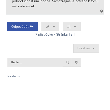
jednoduchost umí hodně. Samozřejmě je potřeba k tomu
mít sadu vaček.
N
a
h
o
Odpovědět
r
u
7 příspěvků • Stránka
1
z
1
Přejít na
Hledat
Pokročilé hledání
Reklama