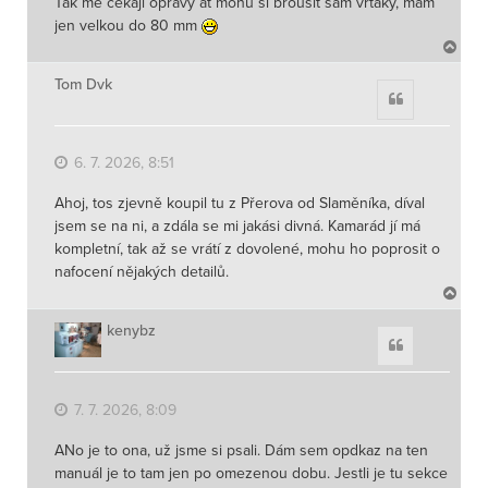
Tak mě čekají opravy ať mohu si brousit sám vrtáky, mám
jen velkou do 80 mm
N
a
h
Tom Dvk
Citace
o
r
u
6. 7. 2026, 8:51
Ahoj, tos zjevně koupil tu z Přerova od Slaměníka, díval
jsem se na ni, a zdála se mi jakási divná. Kamarád jí má
kompletní, tak až se vrátí z dovolené, mohu ho poprosit o
nafocení nějakých detailů.
N
a
h
kenybz
Citace
o
r
u
7. 7. 2026, 8:09
ANo je to ona, už jsme si psali. Dám sem opdkaz na ten
manuál je to tam jen po omezenou dobu. Jestli je tu sekce