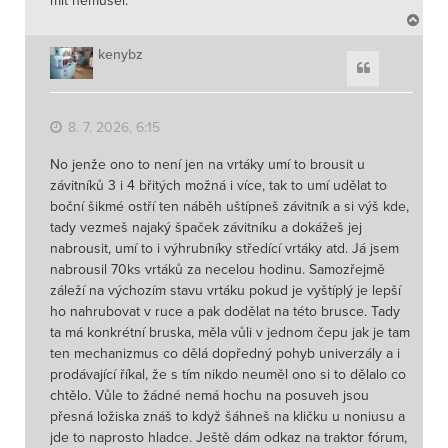
mít nemusel.
N
a
h
kenybz
Citace
o
r
u
8. 7. 2026, 6:15
No jenže ono to není jen na vrtáky umí to brousit u
závitníků 3 i 4 břitých možná i více, tak to umí udělat to
boční šikmé ostří ten náběh uštípneš závitník a si výš kde,
tady vezmeš najaký špaček závitníku a dokážeš jej
nabrousit, umí to i výhrubníky středící vrtáky atd. Já jsem
nabrousil 70ks vrtáků za necelou hodinu. Samozřejmě
záleží na výchozím stavu vrtáku pokud je vyštíplý je lepší
ho nahrubovat v ruce a pak dodělat na této brusce. Tady
ta má konkrétní bruska, měla vůli v jednom čepu jak je tam
ten mechanizmus co dělá dopředný pohyb univerzály a i
prodávající říkal, že s tím nikdo neuměl ono si to dělalo co
chtělo. Vůle to žádné nemá hochu na posuveh jsou
přesná ložiska znáš to když šáhneš na kličku u noniusu a
jde to naprosto hladce. Ještě dám odkaz na traktor fórum,