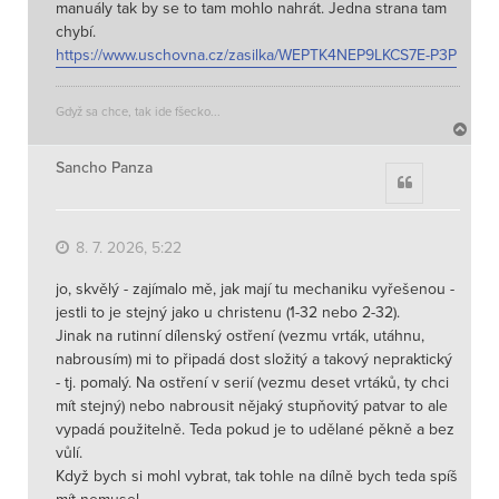
manuály tak by se to tam mohlo nahrát. Jedna strana tam
chybí.
https://www.uschovna.cz/zasilka/WEPTK4NEP9LKCS7E-P3P
Gdyž sa chce, tak ide fšecko...
N
a
h
Sancho Panza
Citace
o
r
u
8. 7. 2026, 5:22
jo, skvělý - zajímalo mě, jak mají tu mechaniku vyřešenou -
jestli to je stejný jako u christenu (1-32 nebo 2-32).
Jinak na rutinní dílenský ostření (vezmu vrták, utáhnu,
nabrousím) mi to připadá dost složitý a takový nepraktický
- tj. pomalý. Na ostření v serií (vezmu deset vrtáků, ty chci
mít stejný) nebo nabrousit nějaký stupňovitý patvar to ale
vypadá použitelně. Teda pokud je to udělané pěkně a bez
vůlí.
Když bych si mohl vybrat, tak tohle na dílně bych teda spíš