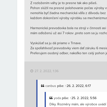
Z rozložením váhy je to presne tak ako píšeš.
Pohon slúžil na presné polohovanie počas výroby v
nemohla byť žiadna mechanická vôľa z dôvodu bez p
každom dokončení výroby výrobku sa mechanizmus t
Harmonická prevodovka bola na stroji v činnosti asi 
mám odloženú už asi 7 rokov ,preto som sa ju rozho
Vyskúšať sa ju dá priamo v Trnave.
Za spoľahlivosť prevodovky viem dať záruku 6 mesi
Preferujem osobný odber, nakoľko ten celý pohon je
27. 2. 2022, 1:36
canbus
píše:
↑
26. 2. 2022, 6:17
yoda
píše:
↑
25. 2. 2022, 5:56
Díky. Rozměry mám, ale výrobce uvádí 