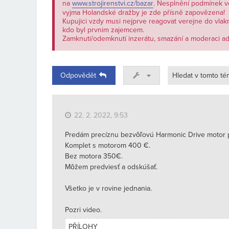
na
www.strojirenstvi.cz/bazar
. Nesplnění podmínek v
vyjma Holandské dražby je zde přísně zapovězena!
Kupujici vzdy musi nejprve reagovat verejne do vlak
kdo byl prvnim zajemcem.
Zamknutí/odemknutí inzerátu, smazání a moderaci a
Odpovědět
22. 2. 2022, 9:53
Predám precíznu bezvôľovú Harmonic Drive motor 
Komplet s motorom 400 €.
Bez motora 350€.
Môžem predviesť a odskúšať.
Všetko je v rovine jednania.
Pozri video.
PŘÍLOHY