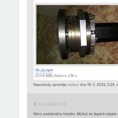
55 (2).mp4
(13.04 MiB) Staženo 236 x
Naposledy upravil(a)
canbus
dne 19. 3. 2022, 5:24, 
23. 2. 2022, 7:53
Něco podobného hledám. Můžeš mi doplnit nějaké 