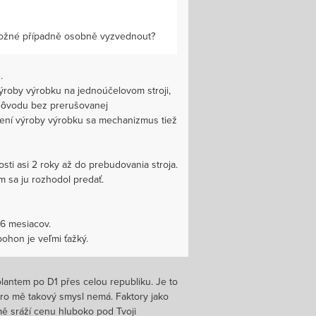
 možné případně osobně vyzvednout?
.
ýroby výrobku na jednoúčelovom stroji,
dôvodu bez prerušovanej
čení výroby výrobku sa mechanizmus tiež
sti asi 2 roky až do prebudovania stroja.
m sa ju rozhodol predať.
 6 mesiacov.
ohon je veľmi ťažký.
olantem po D1 přes celou republiku. Je to
pro mě takový smysl nemá. Faktory jako
 mě sráží cenu hluboko pod Tvoji