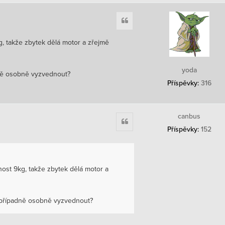
Citace
, takže zbytek dělá motor a zřejmě
yoda
dně osobně vyzvednout?
Příspěvky:
316
canbus
Citace
Příspěvky:
152
ost 9kg, takže zbytek dělá motor a
é případně osobně vyzvednout?