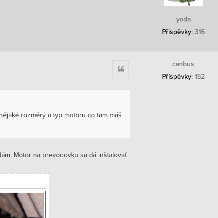
yoda
Příspěvky:
316
canbus
Citace
Příspěvky:
152
nějaké rozměry a typ motoru co tam máš
dám. Motor na prevodovku sa dá inštalovať