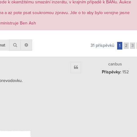
ede k okamžitému smazání inzerátu, v krajním případě k BANu. Aukce
na a az pote psat soukromou zpravu. Jde o to aby bylo verejne jasne
dministruje Ben Ash
Hledat
Pokročilé hledání
31 příspěvků
1
2
3
canbus
Citace
Příspěvky:
152
prevodovku.