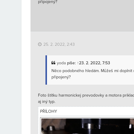
připojený?
25. 2. 2022, 2:43
yoda
píše:
↑
23. 2. 2022, 7:53
Něco podobného hledám. Můžeš mi doplnit 
připojený?
Foto štítku harmonickej prevodovky a motora prikla
aj iný typ.
PŘÍLOHY