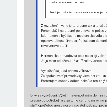
motor a zřejmě mezikus.
Jaká je historie převodovky a kde je
Z rozložením váhy je to presne tak ako píšeš
Pohon slúžil na presné polohovanie počas v
kde nemohla byť žiadna mechanická vôľa z 
opakovateľnosti činností. Po každom dokon
revolverovo otočil.
Harmonická prevodovka bola na stroji v činno
Ja ju mám odloženú už asi 7 rokov ,preto so
Vyskúšať sa ju dá priamo v Trnave.
Za spoľahlivosť prevodovky viem dať záruku
Preferujem osobný odber, nakoľko ten celý p
Díky za vysvětlení. Výlet Trnava-zpět mám den za v
přesně co potřebuji, ale za tuhle cenu to narovinu 
stáří, opotřebovanost, neservisovatelnost, atd. pro