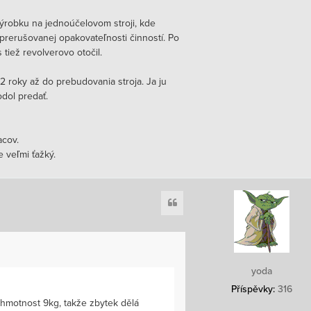
ýrobku na jednoúčelovom stroji, kde
rerušovanej opakovateľnosti činností. Po
iež revolverovo otočil.
2 roky až do prebudovania stroja. Ja ju
dol predať.
acov.
 veľmi ťažký.
Citace
yoda
Příspěvky:
316
hmotnost 9kg, takže zbytek dělá