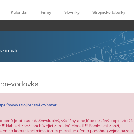
Kalendář
Firmy
Slovníky
Strojnické tabulky
tiskárnách
 prevodovka
tps://www.strojirenstvi.cz/bazar
.
 o ceně je přípustné. Smysluplný, výstižný a nejlépe stručný popis zboží.
!!! Nabízet zboží pocházející z trestné činosti !!! Pomlouvat zboží,
zem na komunikaci mimo forum (e-mail, telefon a podobne) vyjma bazaru