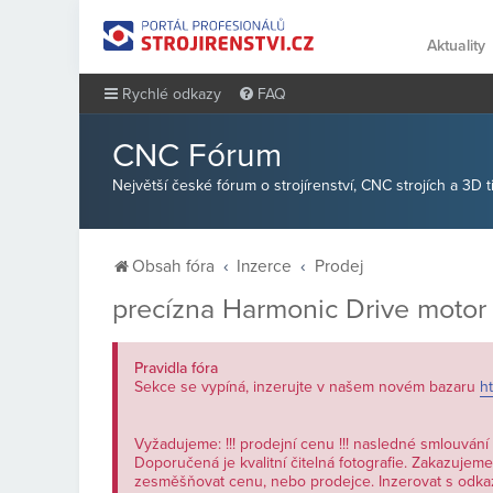
Aktuality
Rychlé odkazy
FAQ
CNC Fórum
Největší české fórum o strojírenství, CNC strojích a 3D 
Obsah fóra
Inzerce
Prodej
precízna Harmonic Drive motor
Pravidla fóra
Sekce se vypíná, inzerujte v našem novém bazaru
ht
Vyžadujeme: !!! prodejní cenu !!! nasledné smlouvání
Doporučená je kvalitní čitelná fotografie. Zakazujeme: 
zesměšňovat cenu, nebo prodejce. Inzerovat s odka