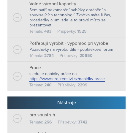
Volné výrobní kapacity
Sem patří nekomerční nabídky obrábění a
souvisejících technologií. Zkrátka máte li čas,
prostředky a um, zde je to pravé místo se
prezentovat.
Témata:
483
Příspěvky:
1525
Potřebuji vyrobit - vypomoc pri vyrobe
Požadavky na výrobu dílů - poptávkové fórum
Témata:
2784
Příspěvky:
20650
Prace
sledujte nabídky práce na
https://www.strojirenstvi.cz/nabidky-prace
Témata:
240
Příspěvky:
2299
Nástroje
pro soustruh
Témata:
266
Příspěvky:
3742