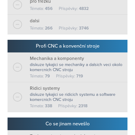
pro frézku
Témata:
456
Příspěvky:
4832
dalsi
Témata:
266
Příspěvky:
3746
Profi CNC a konvenční stroje
Mechanika a komponenty
diskuze tykajici se mechaniky a dalsich veci okolo
komercnich CNC stroju
Témata:
79
Příspěvky:
719
Ridici systemy
diskuze tykajici se ridicich systemu a software
komercnich CNC stroju
Témata:
338
Příspěvky:
2318
Co se jinam nevešlo