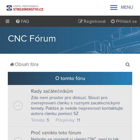

MENU
FAQ
Registrovat
Přihlásit se
CNC Fórum
H
Obsah fóra
l
O tomto fóru
e
d
Rady začátečníkům
Zde neni prostor pro diskuzi. Slouzi pro
a
zverejnovani clanku s ruznymi zacatecnickymi
t
tematy. Paklize je nekde nepresnost kontaktujte
autora clanku pomoci SZ
Témata:
5
Příspěvky:
11
Proč vzniklo toto fórum
Nebojte se postavit si vlastní CNC, není to tak