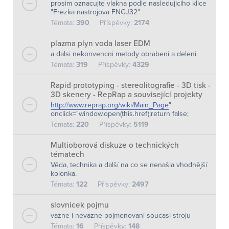
prosim oznacujte vlakna podle nasledujiciho klice
"Frezka nastrojova FNGJ32"
Témata:
390
Příspěvky:
2174
plazma plyn voda laser EDM
a dalsi nekonvencni metody obrabeni a deleni
Témata:
319
Příspěvky:
4329
Rapid prototyping - stereolitografie - 3D tisk -
3D skenery - RepRap a související projekty
http://www.reprap.org/wiki/Main_Page
"
onclick="window.open(this.href);return false;
Témata:
220
Příspěvky:
5119
Multioborová diskuze o technických
tématech
Věda, technika a další na co se nenašla vhodnější
kolonka.
Témata:
122
Příspěvky:
2497
slovnicek pojmu
vazne i nevazne pojmenovani soucasi stroju
Témata:
16
Příspěvky:
148