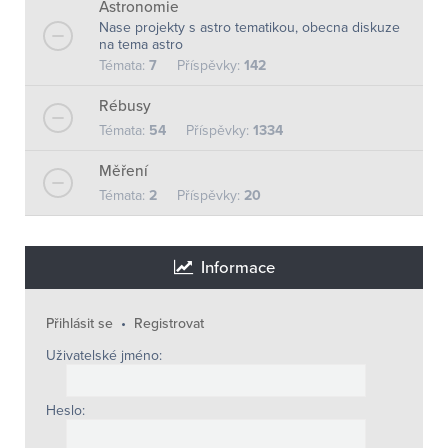
Astronomie
Nase projekty s astro tematikou, obecna diskuze
na tema astro
Témata:
7
Příspěvky:
142
Rébusy
Témata:
54
Příspěvky:
1334
Měření
Témata:
2
Příspěvky:
20
Informace
Přihlásit se
•
Registrovat
Uživatelské jméno:
Heslo: