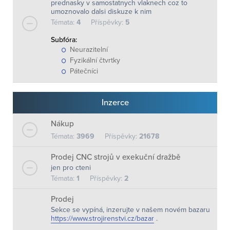
prednasky v samostatnych vlaknech coz to
umoznovalo dalsi diskuze k nim
Témata:
4
Příspěvky:
5
Subfóra:
Neurazitelní
Fyzikální čtvrtky
Pátečníci
Inzerce
Nákup
Témata:
3969
Příspěvky:
21678
Prodej CNC strojů v exekuční dražbě
jen pro cteni
Témata:
1
Příspěvky:
2
Prodej
Sekce se vypíná, inzerujte v našem novém bazaru
https://www.strojirenstvi.cz/bazar
.