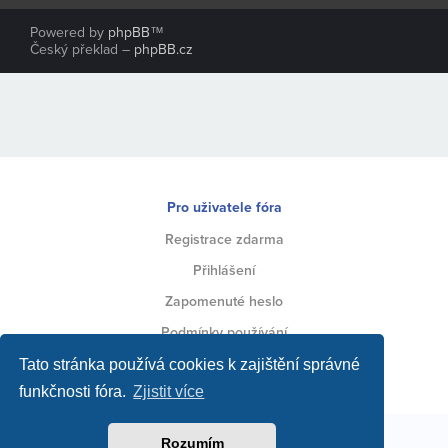
Powered by
phpBB
™
Český překlad –
phpBB.cz
Pro uživatele fóra
Registrace zdarma
Přihlášení
Zapomenuté heslo
Podmínky používání
Ochrana soukromí
Tato stránka používá cookies k zajištění správné
funkčnosti fóra.
Zjistit více
Toto fórum vytvářejí jeho uživatelé za podpory jeho
Rozumím