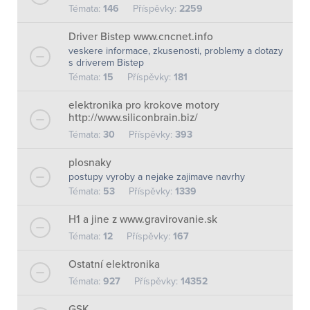
Témata:
146
Příspěvky:
2259
Driver Bistep www.cncnet.info
veskere informace, zkusenosti, problemy a dotazy
s driverem Bistep
Témata:
15
Příspěvky:
181
elektronika pro krokove motory
http://www.siliconbrain.biz/
Témata:
30
Příspěvky:
393
plosnaky
postupy vyroby a nejake zajimave navrhy
Témata:
53
Příspěvky:
1339
H1 a jine z www.gravirovanie.sk
Témata:
12
Příspěvky:
167
Ostatní elektronika
Témata:
927
Příspěvky:
14352
GSK