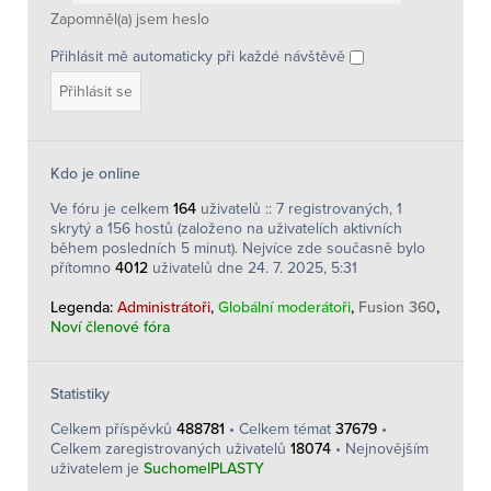
Zapomněl(a) jsem heslo
Přihlásit mě automaticky při každé návštěvě
Kdo je online
Ve fóru je celkem
164
uživatelů :: 7 registrovaných, 1
skrytý a 156 hostů (založeno na uživatelích aktivních
během posledních 5 minut). Nejvíce zde současně bylo
přítomno
4012
uživatelů dne 24. 7. 2025, 5:31
Legenda:
Administrátoři
,
Globální moderátoři
,
Fusion 360
,
Noví členové fóra
Statistiky
Celkem příspěvků
488781
• Celkem témat
37679
•
Celkem zaregistrovaných uživatelů
18074
• Nejnovějším
uživatelem je
SuchomelPLASTY