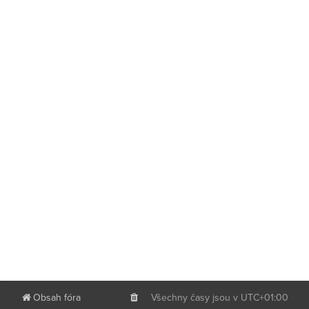
Obsah fóra
Všechny časy jsou v
UTC+01:00