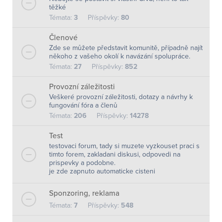
těžké
Témata:
3
Příspěvky:
80
Členové
Zde se můžete představit komunitě, případně najít
někoho z vašeho okolí k navázání spolupráce.
Témata:
27
Příspěvky:
852
Provozní záležitosti
Veškeré provozní záležitosti, dotazy a návrhy k
fungování fóra a členů
Témata:
206
Příspěvky:
14278
Test
testovaci forum, tady si muzete vyzkouset praci s
timto forem, zakladani diskusi, odpovedi na
prispevky a podobne.
je zde zapnuto automaticke cisteni
Sponzoring, reklama
Témata:
7
Příspěvky:
548