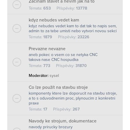
Zacinam stavet a nevim jak na to
Témata:
653
Příspěvky:
13778
kdyz nebudes vedet kam
kdyz nebudes vedet kam to dat tak to napis sem,
admin to za tebe umisti nebo vytvori novou sekci
Témata:
1879
Příspěvky:
23226
Prevazne nevazne
aneb pokec o vsem co se netyka CNC
takova nase CNC hospudka
Témata:
773
Příspěvky:
31870
Moderátor:
sysel
Co lze použít na stavbu stroje
komponenty ktere lze doporucit na stavbu stroje,
a to s oduvodnenim proc, plynoucim z konkretni
praxe
Témata:
17
Příspěvky:
267
Navody ke strojum, dokumentace
navody prirucky brozury