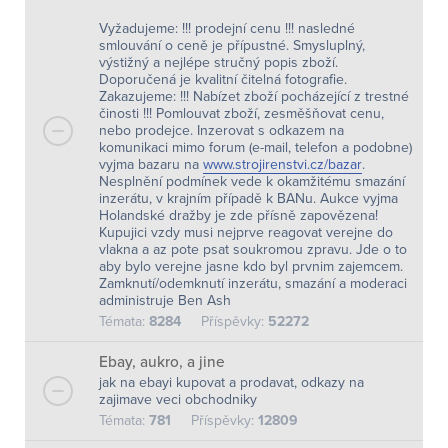
Vyžadujeme: !!! prodejní cenu !!! nasledné
smlouvání o ceně je přípustné. Smysluplný,
výstižný a nejlépe stručný popis zboží.
Doporučená je kvalitní čitelná fotografie.
Zakazujeme: !!! Nabízet zboží pocházející z trestné
činosti !!! Pomlouvat zboží, zesměšňovat cenu,
nebo prodejce. Inzerovat s odkazem na
komunikaci mimo forum (e-mail, telefon a podobne)
vyjma bazaru na
www.strojirenstvi.cz/bazar
.
Nesplnění podmínek vede k okamžitému smazání
inzerátu, v krajním případě k BANu. Aukce vyjma
Holandské dražby je zde přísně zapovězena!
Kupujici vzdy musi nejprve reagovat verejne do
vlakna a az pote psat soukromou zpravu. Jde o to
aby bylo verejne jasne kdo byl prvnim zajemcem.
Zamknutí/odemknutí inzerátu, smazání a moderaci
administruje Ben Ash
Témata:
8284
Příspěvky:
52272
Ebay, aukro, a jine
jak na ebayi kupovat a prodavat, odkazy na
zajimave veci obchodniky
Témata:
781
Příspěvky:
12809